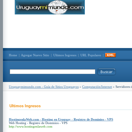
Home
|
Agregar Nuevo Sitio
|
Ultimos Ingresos
|
URL Populares
|
Uruguaymimundo.com - Guía de Sitios Uruguayos
»
Computación/Internet
» Servidores d
Ultimos Ingresos
HostingenlaWeb.com - Hosting en Uruguay - Registro de Dominios - VPS
Web Hosting - Registro de Dominios - VPS
http://www.hostingenlaweb.com