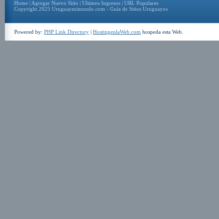
Home
|
Agregar Nuevo Sitio
|
Ultimos Ingresos
|
URL Populares
Copyright 2025 Uruguaymimundo.com - Guía de Sitios Uruguayos
Powered by:
PHP Link Directory
|
HostingenlaWeb.com
hospeda esta Web.